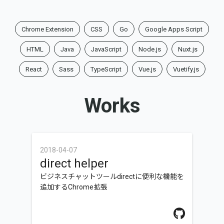
Chrome Extension
CSS
Go
Google Apps Script
HTML
Java
JavaScript
Node.js
Nuxt.js
React
Sass
TypeScript
Vue.js
Vuetify.js
Works
2018-04-07
direct helper
ビジネスチャットツールdirectに便利な機能を
追加するChrome拡張